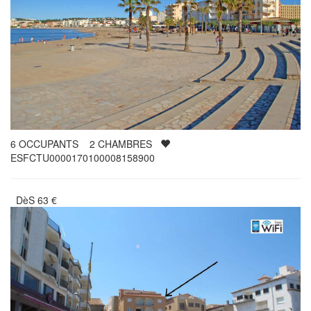
6
OCCUPANTS
2
CHAMBRES
ESFCTU0000170100008158900
DèS
63
€