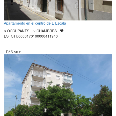
Apartamento en el centro de L´Escala
6
OCCUPANTS
2
CHAMBRES
ESFCTU0000170100000411940
DèS
50
€