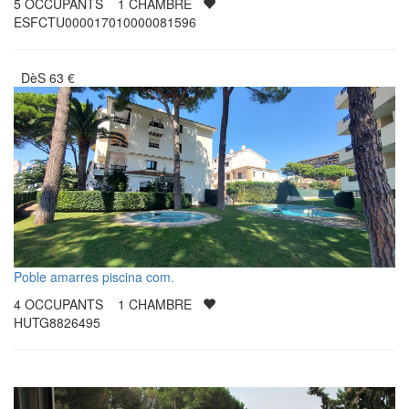
5
OCCUPANTS
1
CHAMBRE
ESFCTU000017010000081596
DèS
63
€
Poble amarres piscina com.
4
OCCUPANTS
1
CHAMBRE
HUTG8826495