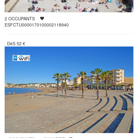
2
OCCUPANTS
ESFCTU0000170100002118940
DèS
52
€