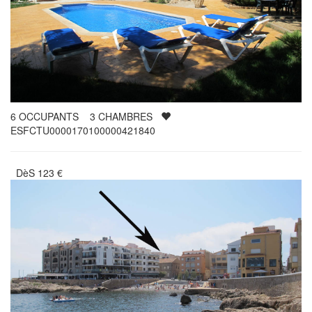
6
OCCUPANTS
3
CHAMBRES
ESFCTU0000170100000421840
DèS
123
€