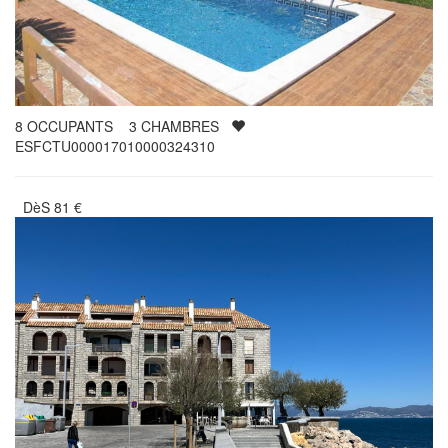
8
OCCUPANTS
3
CHAMBRES
ESFCTU000017010000324310
DèS
81
€