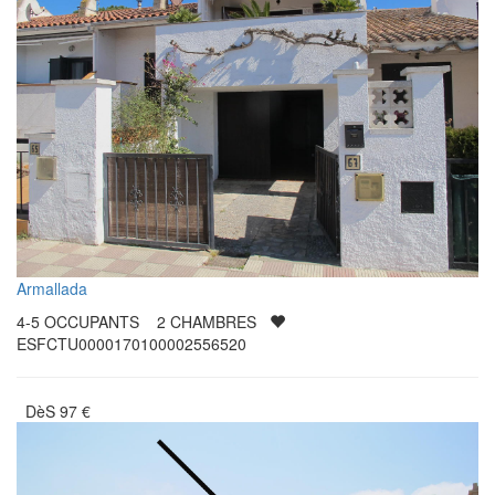
Armallada
4-5
OCCUPANTS
2
CHAMBRES
ESFCTU0000170100002556520
DèS
97
€