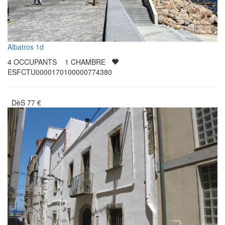
Albatros 1d
4
OCCUPANTS
1
CHAMBRE
ESFCTU0000170100000774380
DèS
77
€