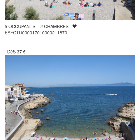
5
OCCUPANTS
2
CHAMBRES
ESFCTU000017010000211870
DèS
37
€