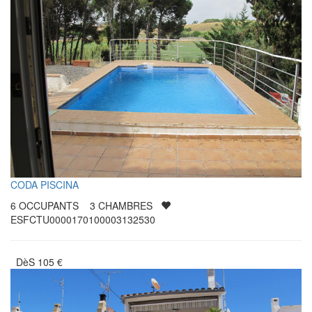
CODA PISCINA
6
OCCUPANTS
3
CHAMBRES
ESFCTU0000170100003132530
DèS
105
€