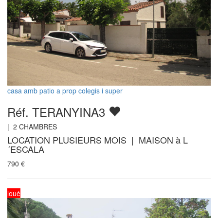
casa amb patio a prop colegis i super
Réf. TERANYINA3
|
2
CHAMBRES
LOCATION PLUSIEURS MOIS | MAISON à L
´ESCALA
790
€
loué