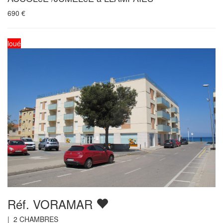
690
€
loué
Réf. VORAMAR
|
2
CHAMBRES