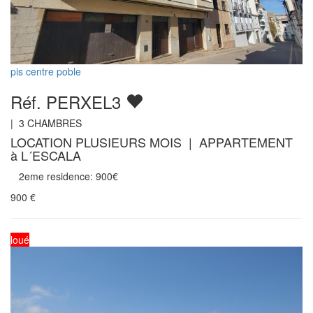
pis centre poble
Réf. PERXEL3
|
3
CHAMBRES
LOCATION PLUSIEURS MOIS | APPARTEMENT
à L´ESCALA
2eme residence: 900€
900
€
loué