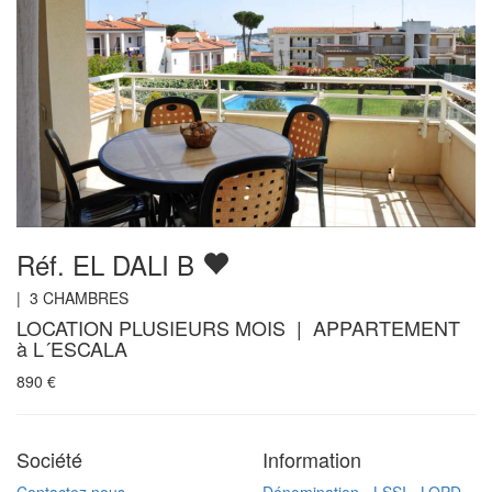
Réf. EL DALI B
|
3
CHAMBRES
LOCATION PLUSIEURS MOIS | APPARTEMENT
à L´ESCALA
890
€
Société
Information
Contactez nous
Dénomination - LSSI - LOPD