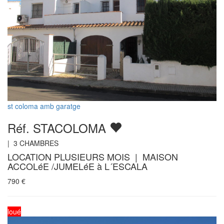
st coloma amb garatge
Réf. STACOLOMA
|
3
CHAMBRES
LOCATION PLUSIEURS MOIS | MAISON
ACCOLéE /JUMELéE à L´ESCALA
790
€
loué