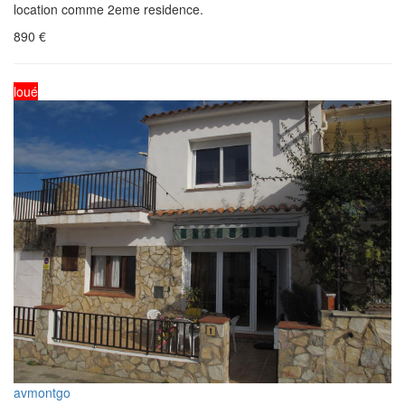
location comme 2eme residence.
890
€
loué
avmontgo