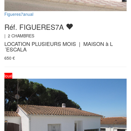
Figueres7anual
Réf. FIGUERES7A
|
2
CHAMBRES
LOCATION PLUSIEURS MOIS | MAISON à L
´ESCALA
650
€
loué