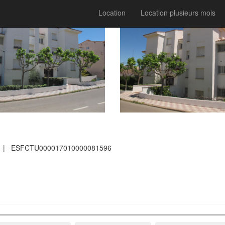
Location
Location plusieurs mois
S
| ESFCTU000017010000081596