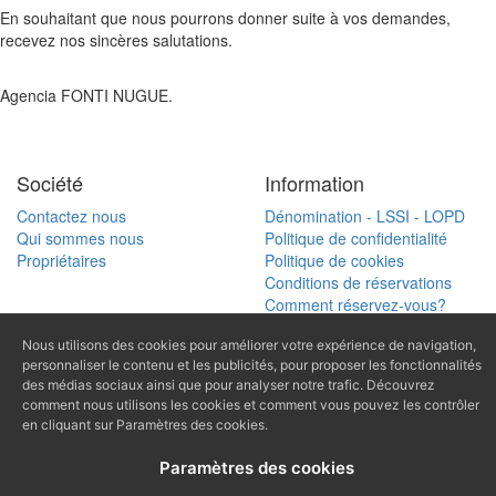
En souhaitant que nous pourrons donner suite à vos demandes,
recevez nos sincères salutations.
Agencia FONTI NUGUE.
Société
Information
Contactez nous
Dénomination - LSSI - LOPD
Qui sommes nous
Politique de confidentialité
Propriétaires
Politique de cookies
Conditions de réservations
Comment réservez-vous?
Carte
Nous utilisons des cookies pour améliorer votre expérience de navigation,
Recherche
personnaliser le contenu et les publicités, pour proposer les fonctionnalités
(+34) 972 770
des médias sociaux ainsi que pour analyser notre trafic. Découvrez
Cherche référence
comment nous utilisons les cookies et comment vous pouvez les contrôler
168
en cliquant sur Paramètres des cookies.
(+34) 616 966
Paramètres des cookies