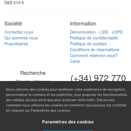
DèS
210
€
Société
Information
Contactez nous
Dénomination - LSSI - LOPD
Qui sommes nous
Politique de confidentialité
Propriétaires
Politique de cookies
Conditions de réservations
Comment réservez-vous?
Carte
Recherche
(+34) 972 770
Cherche référence
168
Nous utilisons des cookies pour améliorer votre expérience de navigation,
(+34) 616 966
personnaliser le contenu et les publicités, pour proposer les fonctionnalités
des médias sociaux ainsi que pour analyser notre trafic. Découvrez
682
comment nous utilisons les cookies et comment vous pouvez les contrôler
en cliquant sur Paramètres des cookies.
fontinugue@fontinugue.c
Paramètres des cookies
Producido por