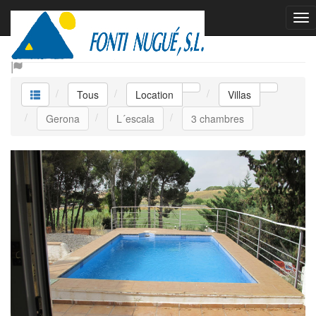
Location Villas
Tous
Location
Villas
Gerona
L´escala
3 chambres