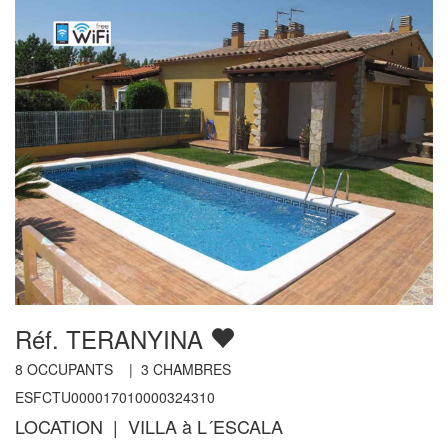
Réf. TERANYINA
8
OCCUPANTS |
3
CHAMBRES
ESFCTU000017010000324310
LOCATION | VILLA à L´ESCALA