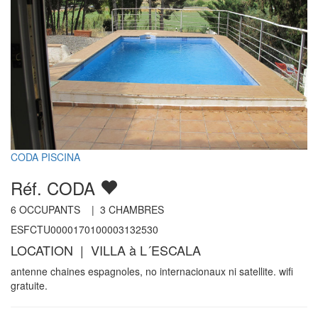
CODA PISCINA
Réf. CODA
6
OCCUPANTS |
3
CHAMBRES
ESFCTU0000170100003132530
LOCATION | VILLA à L´ESCALA
antenne chaines espagnoles, no internacionaux ni satellite. wifi
gratuite.