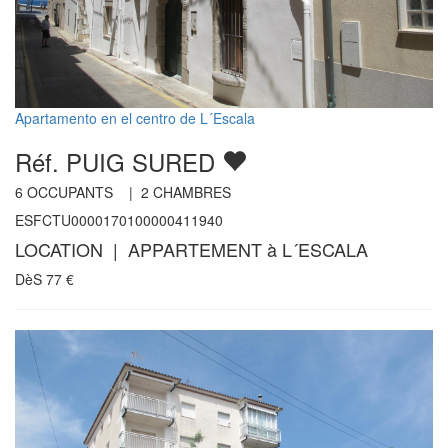
Apartamento en el centro de L´Escala
Réf. PUIG SURED
6
OCCUPANTS |
2
CHAMBRES
ESFCTU0000170100000411940
LOCATION | APPARTEMENT à L´ESCALA
DèS
77
€