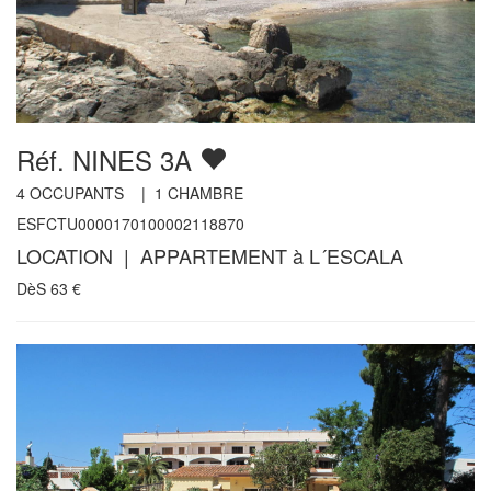
Réf. NINES 3A
4
OCCUPANTS |
1
CHAMBRE
ESFCTU0000170100002118870
LOCATION | APPARTEMENT à L´ESCALA
DèS
63
€