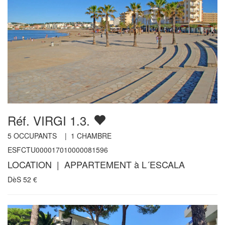
Réf. VIRGI 1.3.
5
OCCUPANTS |
1
CHAMBRE
ESFCTU000017010000081596
LOCATION | APPARTEMENT à L´ESCALA
DèS
52
€