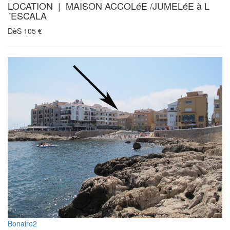
LOCATION | MAISON ACCOLéE /JUMELéE à L
´ESCALA
DèS
105
€
Bonaire2