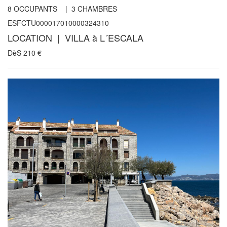
8
OCCUPANTS |
3
CHAMBRES
ESFCTU000017010000324310
LOCATION | VILLA à L´ESCALA
DèS
210
€