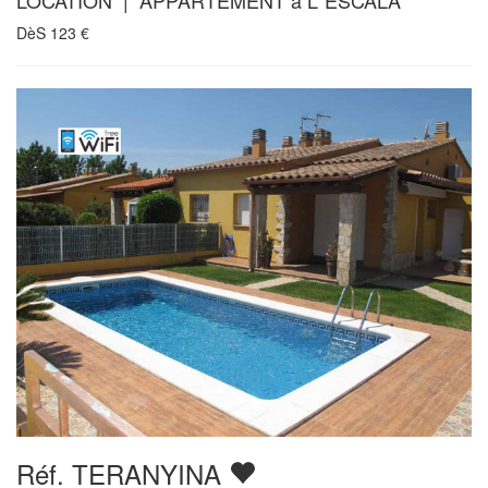
LOCATION | APPARTEMENT à L´ESCALA
DèS
123
€
Réf. TERANYINA