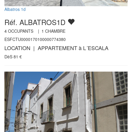
Albatros 1d
Réf. ALBATROS1D
4
OCCUPANTS |
1
CHAMBRE
ESFCTU0000170100000774380
LOCATION | APPARTEMENT à L´ESCALA
DèS
81
€