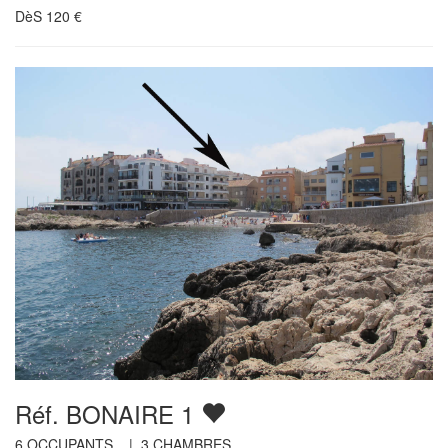
DèS
120
€
Réf. BONAIRE 1
6
OCCUPANTS |
3
CHAMBRES