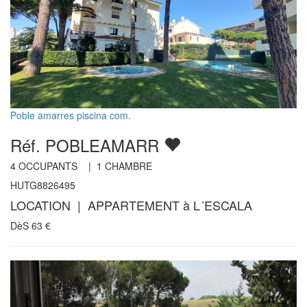
Poble amarres piscina com.
Réf. POBLEAMARR
4
OCCUPANTS |
1
CHAMBRE
HUTG8826495
LOCATION | APPARTEMENT à L´ESCALA
DèS
63
€