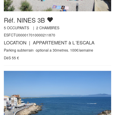
Réf. NINES 3B
5
OCCUPANTS |
2
CHAMBRES
ESFCTU000017010000211870
LOCATION | APPARTEMENT à L´ESCALA
Parking subterrain optional a 30metres. 100€/semaine
DèS
55
€