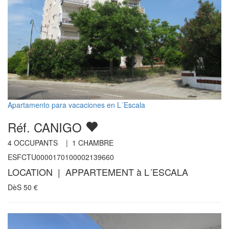
Apartamento para vacaciones en L´Escala
Réf. CANIGO
4
OCCUPANTS |
1
CHAMBRE
ESFCTU0000170100002139660
LOCATION | APPARTEMENT à L´ESCALA
DèS
50
€