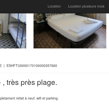
Location
Location plusieurs mois
RE
| ESHFTU0000170100000357660
 , très près plage.
etament refait à neuf. wifi et parking.