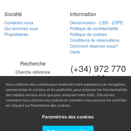
Société
Information
Contactez nous
Dénomination - LSSI - LOPD
Qui sommes nous
Politique de confidentialité
Propriétaires
Politique de cookies
Conditions de réservations
Comment réservez-vous?
Carte
Recherche
(+34) 972 770
Cherche référence
168
(+34) 616 966
Nous utilisons des cookies pour améliorer votre expérience de navigation,
personnaliser le contenu et les publicités, pour proposer les fonctionnalités
682
des médias sociaux ainsi que pour analyser notre trafic. Découvrez
comment nous utilisons les cookies et comment vous pouvez les contrôler
en cliquant sur Paramètres des cookies.
fontinugue@fontinugue.c
Producido por
Paramètres des cookies