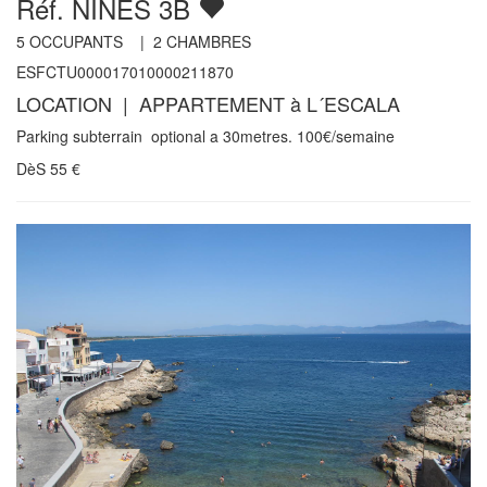
Réf. NINES 3B
5
OCCUPANTS |
2
CHAMBRES
ESFCTU000017010000211870
LOCATION | APPARTEMENT à L´ESCALA
Parking subterrain optional a 30metres. 100€/semaine
DèS
55
€