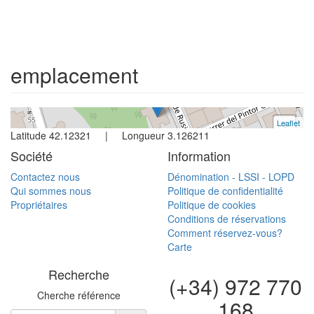
Maison
L´escala
4 chambres
emplacement
Réf. rusinyol | Vente
Leaflet
+
Latitude 42.12321 | Longueur 3.126211
−
Société
Information
Contactez nous
Dénomination - LSSI - LOPD
Qui sommes nous
Politique de confidentialité
Propriétaires
Politique de cookies
Conditions de réservations
Comment réservez-vous?
Carte
Recherche
(+34) 972 770
Cherche référence
168