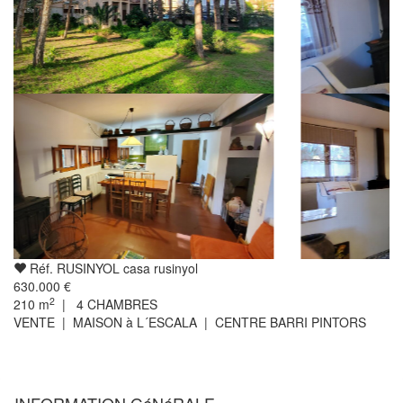
Réf. RUSINYOL casa rusinyol
630.000 €
2
210
m
|
4
CHAMBRES
VENTE | MAISON à L´ESCALA | CENTRE BARRI PINTORS
INFORMATION GéNéRALE