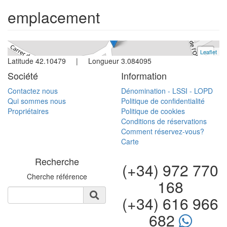
emplacement
Réf. ALBONS OLI | Vente
Leaflet
+
Latitude 42.10479 | Longueur 3.084095
−
Société
Information
Contactez nous
Dénomination - LSSI - LOPD
Qui sommes nous
Politique de confidentialité
Propriétaires
Politique de cookies
Conditions de réservations
Comment réservez-vous?
Carte
Recherche
(+34) 972 770
Cherche référence
168
(+34) 616 966
682