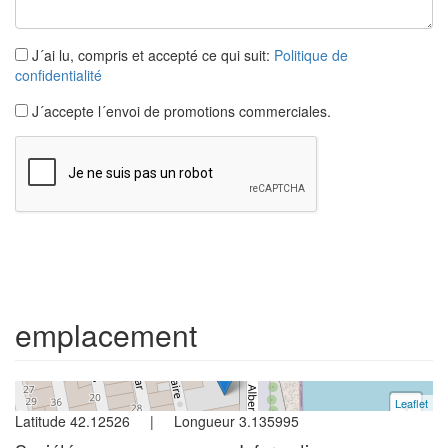
J´ai lu, compris et accepté ce qui suit:
Politique de
confidentialité
J´accepte l´envoi de promotions commerciales.
Appartement
L´escala
3 chambres | 6 occupants
emplacement
Réf. VISTAMAR | Vente
Leaflet
+
Latitude 42.12526 | Longueur 3.135995
−