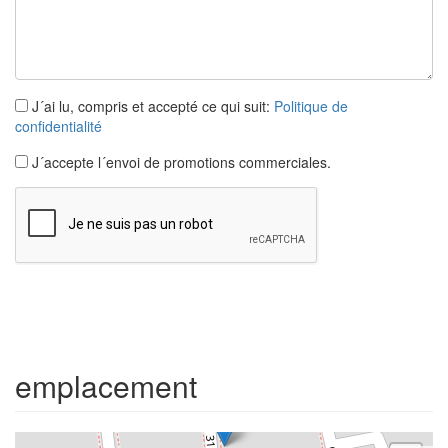
J´ai lu, compris et accepté ce qui suit:
Politique de
confidentialité
J´accepte l´envoi de promotions commerciales.
Maison accolée /jumelée
L´escala
3 chambres | 6 occupants
emplacement
Réf. stacoloma | Location plusieurs mois