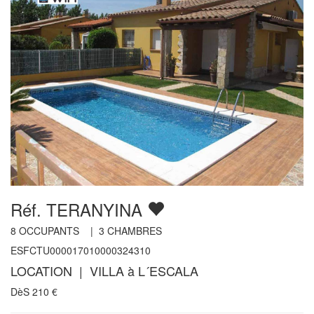
Réf. TERANYINA
8
OCCUPANTS |
3
CHAMBRES
ESFCTU000017010000324310
LOCATION | VILLA à L´ESCALA
DèS
210
€