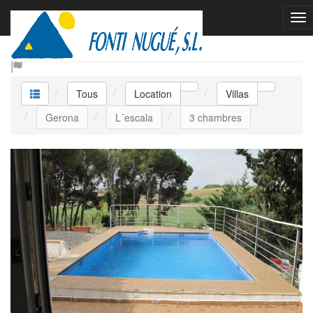
Location Villas
Tous
Location
Villas
Gerona
L´escala
3 chambres