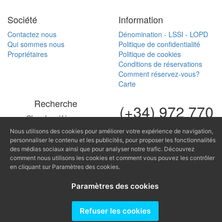
Société
Information
Contactez nous
Dénomination - LSSI - LOPD
Qui sommes nous
Politique de confidentialité
Propriétaires
Politique de cookies
Conditions de réservations
Comment réservez-vous?
Carte
Recherche
(+34) 972 770
Cherche référence
168
Nous utilisons des cookies pour améliorer votre expérience de navigation,
(+34) 616 966
personnaliser le contenu et les publicités, pour proposer les fonctionnalités
des médias sociaux ainsi que pour analyser notre trafic. Découvrez
682
comment nous utilisons les cookies et comment vous pouvez les contrôler
en cliquant sur Paramètres des cookies.
fontinugue@fontinugue.c
Paramètres des cookies
Producido por
Refuser les cookies