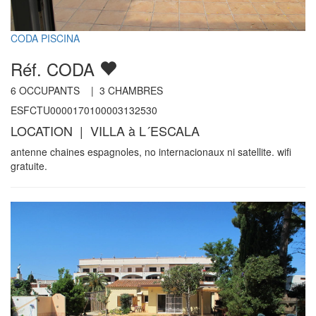
CODA PISCINA
Réf. CODA
6
OCCUPANTS |
3
CHAMBRES
ESFCTU0000170100003132530
LOCATION | VILLA à L´ESCALA
antenne chaines espagnoles, no internacionaux ni satellite. wifi
gratuite.