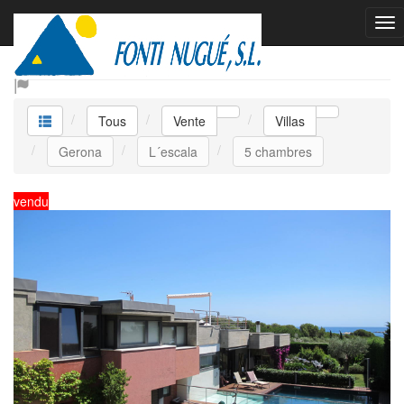
Vente Villas
Tous
Vente
Villas
Gerona
L´escala
5 chambres
vendu