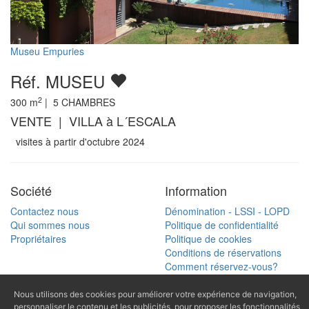
Museu Empuries
Réf. MUSEU
2
300
m
|
5
CHAMBRES
VENTE | VILLA à L´ESCALA
visites à partir d'octubre 2024
Société
Information
Contactez nous
Dénomination - LSSI - LOPD
Qui sommes nous
Politique de confidentialité
Propriétaires
Politique de cookies
Conditions de réservations
Comment réservez-vous?
Carte
Nous utilisons des cookies pour améliorer votre expérience de navigation,
Recherche
personnaliser le contenu et les publicités, pour proposer les fonctionnalités