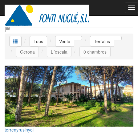
Vente Terrains
Tous
Vente
Terrains
Gerona
L´escala
0 chambres
terrenyrusinyol