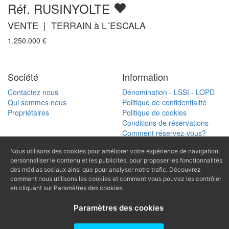
Réf. RUSINYOLTE
VENTE | TERRAIN à L´ESCALA
1.250.000
€
Société
Information
Contactez nous
Dénomination - LSSI - LOPD
Qui sommes nous
Politique de confidentialité
Propriétaires
Politique de cookies
Conditions de réservations
Comment réservez-vous?
Carte
Nous utilisons des cookies pour améliorer votre expérience de navigation,
personnaliser le contenu et les publicités, pour proposer les fonctionnalités
Recherche
(+34) 972 770
des médias sociaux ainsi que pour analyser notre trafic. Découvrez
Cherche référence
comment nous utilisons les cookies et comment vous pouvez les contrôler
168
en cliquant sur Paramètres des cookies.
(+34) 616 966
Paramètres des cookies
682