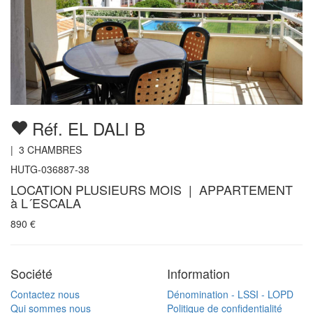
Réf. EL DALI B
|
3
CHAMBRES
HUTG-036887-38
LOCATION PLUSIEURS MOIS | APPARTEMENT
à L´ESCALA
890
€
Société
Information
Contactez nous
Dénomination - LSSI - LOPD
Qui sommes nous
Politique de confidentialité